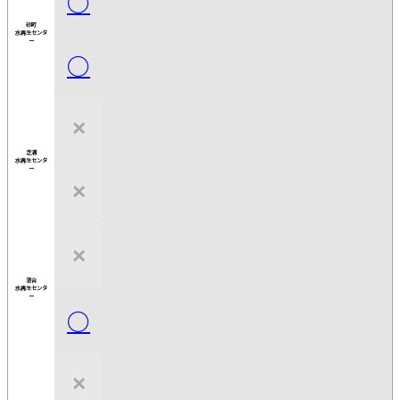
○
砂町
水再生
センタ
ー
○
×
芝浦
水再生
センタ
ー
×
×
落合
水再生
センタ
ー
○
×