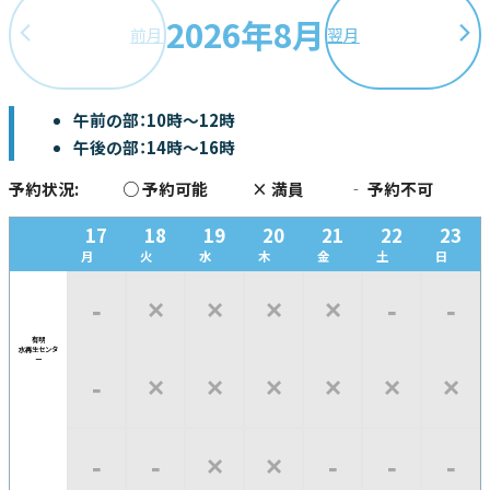
2026年8月
前月
翌月
午前の部：10時～12時
午後の部：14時～16時
予約状況:
○
予約可能
×
満員
‐
予約不可
17
18
19
20
21
22
23
月
火
水
木
金
土
日
‐
×
×
×
×
‐
‐
有明
水再生
センタ
ー
‐
×
×
×
×
×
×
‐
‐
×
×
‐
‐
‐