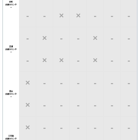
砂町
水再生
センタ
ー
‐
‐
×
×
‐
‐
‐
‐
×
‐
‐
×
‐
‐
芝浦
水再生
センタ
ー
‐
×
×
‐
×
‐
‐
×
‐
‐
‐
‐
‐
‐
落合
水再生
センタ
ー
×
‐
‐
‐
‐
‐
‐
×
‐
‐
‐
‐
‐
‐
三河島
水再生
センタ