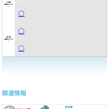
三河島
水再生
センタ
ー
○
○
森ヶ崎
水再生
センタ
ー
○
関連情報