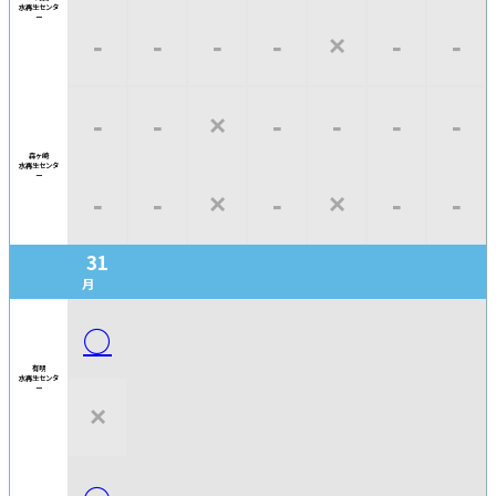
水再生
センタ
ー
‐
‐
‐
‐
×
‐
‐
‐
‐
×
‐
‐
‐
‐
森ヶ崎
水再生
センタ
ー
‐
‐
×
‐
×
‐
‐
31
月
○
有明
水再生
センタ
ー
×