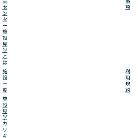
事
生
項
セ
ン
タ
ー
施
設
見
学
と
は
利
施
用
設
規
一
約
覧
施
設
見
学
カ
リ
キ