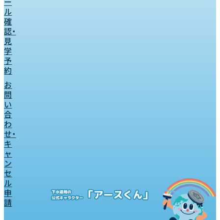
ー
ル
確
認・
見
学
予
約
お
問
い
合
わ
せ・
キ
ャ
ン
セ
ル
申
請