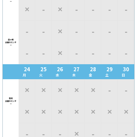
ー
×
‐
×
‐
‐
‐
‐
‐
‐
×
‐
‐
‐
‐
森ヶ崎
水再生
センタ
ー
‐
‐
×
‐
‐
‐
‐
24
25
26
27
28
29
30
月
火
水
木
金
土
日
×
×
×
×
×
‐
‐
有明
水再生
センタ
ー
×
×
×
×
×
×
×
‐
‐
‐
×
‐
‐
‐