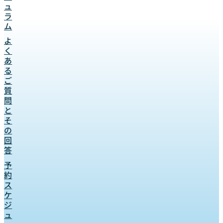
ュ
ラ
ム
よ
く
あ
る
ご
質
問
と
そ
の
回
答
予
約
ス
ケ
ジ
ュ